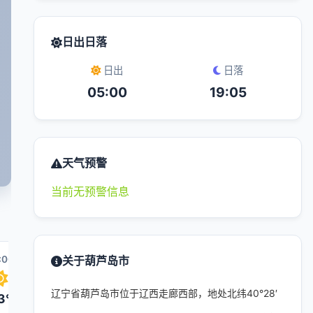
日出日落
日出
日落
05:00
19:05
天气预警
当前无预警信息
:00
10:00
关于葫芦岛市
11:00
18:00
12:00
辽宁省葫芦岛市位于辽西走廊西部，地处北纬40°28′
3°
25°
26°
25°
27°