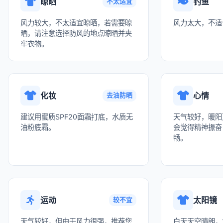
晾晒
钓鱼
不太适宜
风力较大，不太适宜晾晒，若需要晾
风力太大，不适
晒，请注意选择防风的地点晾晒并夹
牢衣物。
化妆
心情
去油防晒
建议用蜜质SPF20面霜打底，水质无
天气较好，暖阳
油粉底霜。
会觉得精神振奋
畅。
运动
太阳镜
较不宜
天气较好，但由于风力很强，推荐您
白天天空晴朗，