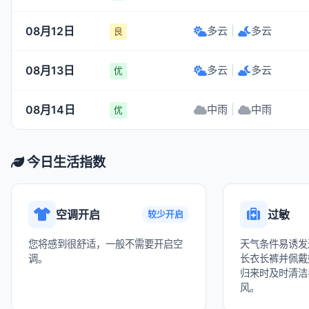
08月12日
多云
|
多云
良
08月13日
多云
|
多云
优
08月14日
中雨
|
中雨
优
今日生活指数
空调开启
过敏
较少开启
您将感到很舒适，一般不需要开启空
天气条件易诱发
调。
长衣长裤并佩戴
归来时及时清洁
风。