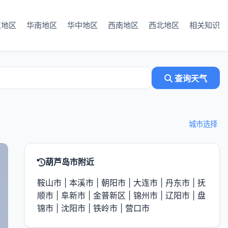
东地区
华南地区
华中地区
西南地区
西北地区
相关知识
查询天气
城市选择
葫芦岛市附近
鞍山市
|
本溪市
|
朝阳市
|
大连市
|
丹东市
|
抚
顺市
|
阜新市
|
金普新区
|
锦州市
|
辽阳市
|
盘
锦市
|
沈阳市
|
铁岭市
|
营口市