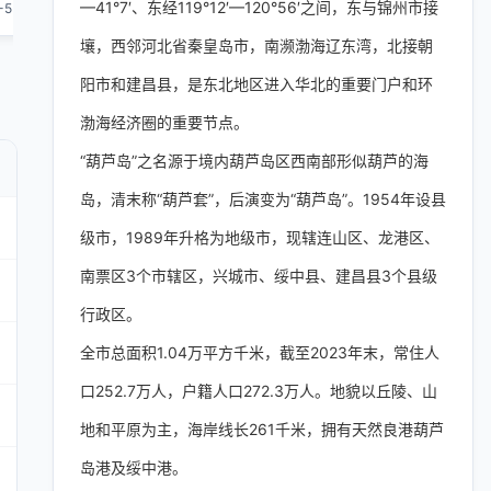
—41°7′、东经119°12′—120°56′之间，东与锦州市接
-5
4-5
4-5
5-6
4-5
壤，西邻河北省秦皇岛市，南濒渤海辽东湾，北接朝
阳市和建昌县，是东北地区进入华北的重要门户和环
渤海经济圈的重要节点。
“葫芦岛”之名源于境内葫芦岛区西南部形似葫芦的海
岛，清末称“葫芦套”，后演变为“葫芦岛”。1954年设县
级市，1989年升格为地级市，现辖连山区、龙港区、
南票区3个市辖区，兴城市、绥中县、建昌县3个县级
行政区。
全市总面积1.04万平方千米，截至2023年末，常住人
口252.7万人，户籍人口272.3万人。地貌以丘陵、山
地和平原为主，海岸线长261千米，拥有天然良港葫芦
岛港及绥中港。