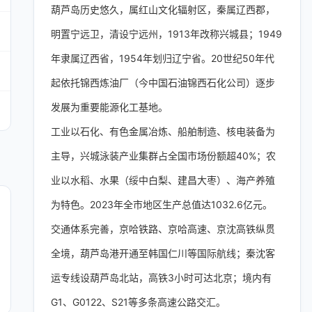
葫芦岛历史悠久，属红山文化辐射区，秦属辽西郡，
明置宁远卫，清设宁远州，1913年改称兴城县；1949
年隶属辽西省，1954年划归辽宁省。20世纪50年代
起依托锦西炼油厂（今中国石油锦西石化公司）逐步
发展为重要能源化工基地。
工业以石化、有色金属冶炼、船舶制造、核电装备为
主导，兴城泳装产业集群占全国市场份额超40%；农
业以水稻、水果（绥中白梨、建昌大枣）、海产养殖
为特色。2023年全市地区生产总值达1032.6亿元。
交通体系完善，京哈铁路、京哈高速、京沈高铁纵贯
全境，葫芦岛港开通至韩国仁川等国际航线；秦沈客
运专线设葫芦岛北站，高铁3小时可达北京；境内有
G1、G0122、S21等多条高速公路交汇。