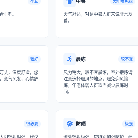
中暑
不宜
无中暑风险
合垂钓。
天气舒适，对易中暑人群来说非常友
善。
晨练
较好
较不宜
万丈，温度舒适，您
风力稍大，较不宜晨练，室外锻炼请
，意气风发，心情舒
注意选择避风的地点，避免迎风锻
炼。年老体弱人群适当减少晨练时
间。
防晒
很必要
极强
太阳辐射很强，建议
紫外辐射极强，应特别加强防护，建