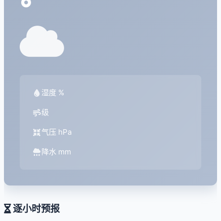
°
湿度 %
级
气压 hPa
降水 mm
逐小时预报