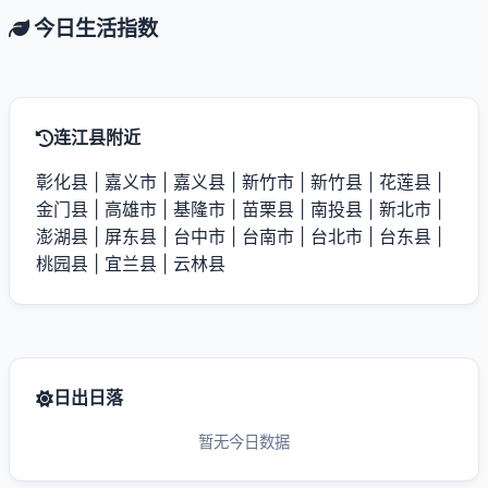
今日生活指数
连江县附近
彰化县
|
嘉义市
|
嘉义县
|
新竹市
|
新竹县
|
花莲县
|
金门县
|
高雄市
|
基隆市
|
苗栗县
|
南投县
|
新北市
|
澎湖县
|
屏东县
|
台中市
|
台南市
|
台北市
|
台东县
|
桃园县
|
宜兰县
|
云林县
日出日落
暂无今日数据