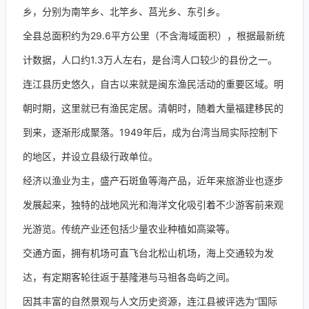
乡，分别为南竿乡、北竿乡、莒光乡、东引乡。
全县总面积约为29.6平方公里（不含海域面积），根据最新统
计数据，人口约1.3万人左右，是台湾人口较少的县份之一。
连江县历史悠久，自古以来就是闽东渔民活动的重要区域。明
朝时期，这里就已有渔民定居。清朝时，随着大量福建移民的
到来，逐渐形成聚落。1949年后，成为台湾当局实际控制下
的地区，并设立县级行政单位。
经济以渔业为主，盛产石斑鱼等海产品，近年来旅游业也逐步
发展起来，独特的战地风光和海洋文化吸引着不少游客前来观
光游览。传统产业还包括少量农业种植如高粱等。
交通方面，拥有机场可直飞台北松山机场，海上交通较为发
达，有定期客轮往返于基隆港与马祖各岛屿之间。
因其丰富的自然景观与人文历史资源，连江县被评选为“国际