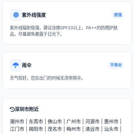
紫外线强度
很强
紫外线辐射极强，建议涂擦SPF20以上、PA++的防晒护肤
品，尽量避免暴露于日光下。
雨伞
不带伞
天气较好，您在出门的时候无须带雨伞。
深圳市附近
潮州市
|
东莞市
|
佛山市
|
广州市
|
河源市
|
惠州市
|
江门市
|
揭阳市
|
茂名市
|
梅州市
|
清远市
|
汕头市
|