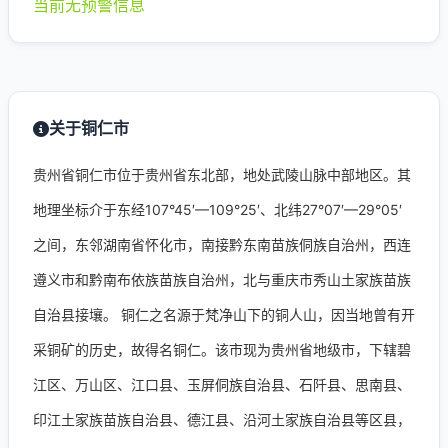
当前无预警信息
关于铜仁市
贵州省铜仁市位于贵州省东北部，地处武陵山脉中部地区。其
地理坐标介于东经107°45′—109°25′、北纬27°07′—29°05′
之间，东邻湖南省怀化市，南接黔东南苗族侗族自治州，西连
遵义市和黔南布依族苗族自治州，北与重庆市秀山土家族苗族
自治县接壤。 铜仁之名源于梵净山下的铜人山，因当地曾有开
采铜矿的历史，故得名铜仁。该市现为贵州省地级市，下辖碧
江区、万山区、江口县、玉屏侗族自治县、石阡县、思南县、
印江土家族苗族自治县、德江县、沿河土家族自治县等区县，