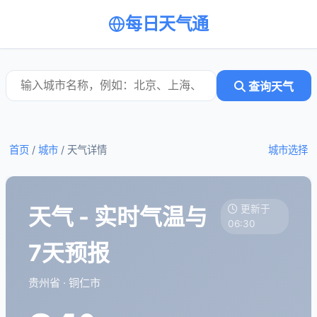
每日天气通
查询天气
首页
/
城市
/
天气详情
城市选择
天气 - 实时气温与
更新于
06:30
7天预报
贵州省 · 铜仁市