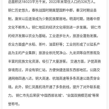
总面积达18023平方千米，2022年末常住人口约326万人。
铜仁历史悠久，春秋战国时期属楚国黔中郡，秦汉时期设县
制，唐宋以后逐渐成为少数民族聚居地。明清时期，随着中原
文化不断传入，铜仁地区的经济文化得到进一步发展。 铜仁市
的经济发展以农业为基础，工业逐步壮大，旅游业蓬勃发展。
农业方面盛产水稻、茶叶、油菜籽等；工业则形成了以锰系产
品为主的产业集群；旅游业依托梵净山、九龙洞等自然景观及
丰富的民族文化资源，吸引了大量游客。 交通方面，沪昆高铁
穿境而过，并设有铜仁站，方便快捷连接东西部地区。公路交
通网络四通八达，铜大高速、杭瑞高速等多条高速公路贯穿全
境。此外，铜仁凤凰机场开通了多条航线，提升了对外联系能
力。 铜仁市先后荣获“中国西部名城”、“全国双拥模范城”等荣
誉称号。