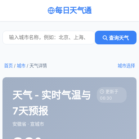
每日天气通
查询天气
首页
/
城市
/
天气详情
城市选择
天气 - 实时气温与
更新于
06:30
7天预报
安徽省 · 宣城市