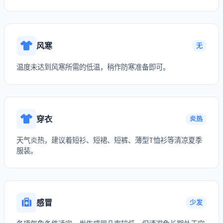
风寒
无
温度未达到风寒所需的低温，稍作防寒准备即可。
穿衣
炎热
天气炎热，建议着短衫、短裙、短裤、薄型T恤衫等清凉夏季
服装。
感冒
少发