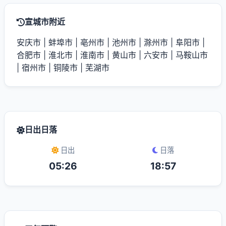
宣城市附近
安庆市
|
蚌埠市
|
亳州市
|
池州市
|
滁州市
|
阜阳市
|
合肥市
|
淮北市
|
淮南市
|
黄山市
|
六安市
|
马鞍山市
|
宿州市
|
铜陵市
|
芜湖市
日出日落
日出
日落
05:26
18:57