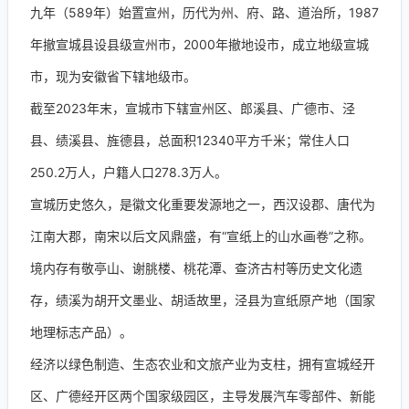
九年（589年）始置宣州，历代为州、府、路、道治所，1987
年撤宣城县设县级宣州市，2000年撤地设市，成立地级宣城
市，现为安徽省下辖地级市。
截至2023年末，宣城市下辖宣州区、郎溪县、广德市、泾
县、绩溪县、旌德县，总面积12340平方千米；常住人口
250.2万人，户籍人口278.3万人。
宣城历史悠久，是徽文化重要发源地之一，西汉设郡、唐代为
江南大郡，南宋以后文风鼎盛，有“宣纸上的山水画卷”之称。
境内存有敬亭山、谢朓楼、桃花潭、查济古村等历史文化遗
存，绩溪为胡开文墨业、胡适故里，泾县为宣纸原产地（国家
地理标志产品）。
经济以绿色制造、生态农业和文旅产业为支柱，拥有宣城经开
区、广德经开区两个国家级园区，主导发展汽车零部件、新能