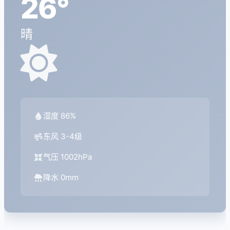
26°
晴
湿度 86%
东风 3-4级
气压 1002hPa
降水 0mm