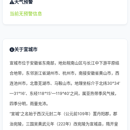
天气预警
当前无预警信息
关于宣城市
宣城市位于安徽省东南部，地处皖南山区与长江中下游平原结
合地带，东邻浙江省湖州市、杭州市，南接安徽省黄山市，西
连池州市，北靠芜湖市、马鞍山市。地理坐标介于北纬30°34′
—31°16′、东经118°15′—119°40′之间，属亚热带季风气候，
四季分明，雨量充沛。
“宣城”之名始于西汉元封二年（公元前109年）置丹阳郡，郡
治宛陵，三国吴黄武元年（222年）改宛陵为宣城县，隋开皇