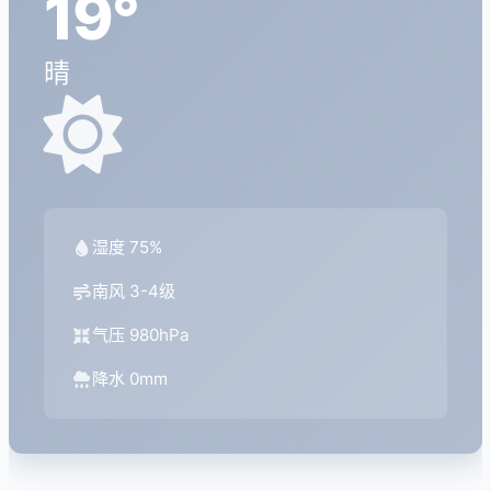
19°
晴
湿度 75%
南风 3-4级
气压 980hPa
降水 0mm