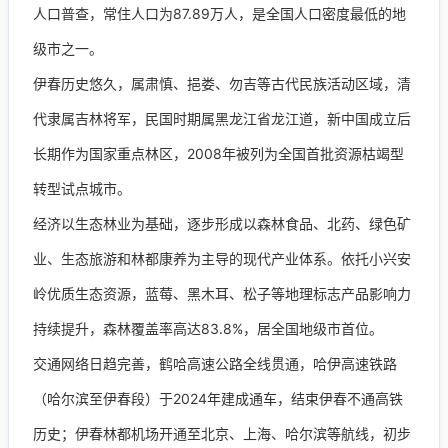
人口普查，常住人口为87.89万人，是全国人口密度最低的地
级市之一。
伊春历史悠久，属肃慎、挹娄、勿吉等古代民族活动区域，清
代隶属吉林将军，民国时期属黑龙江省龙江道，新中国成立后
长期作为国家重点林区，2008年被列为全国首批资源枯竭型
转型试点城市。
经济以生态林业为基础，逐步形成以森林食品、北药、绿色矿
业、生态旅游和林都康养为主导的现代产业体系。依托小兴安
岭优质生态资源，蓝莓、黑木耳、松子等地理标志产品影响力
持续提升，森林覆盖率高达83.8%，居全国地级市首位。
交通网络日趋完善，鹤哈高速公路全线贯通，哈伊高速铁路
（哈尔滨至伊春段）于2024年建成通车，结束伊春不通高铁
历史；伊春林都机场开通至北京、上海、哈尔滨等航线，初步