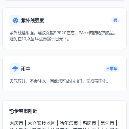
紫外线强度
强
紫外线辐射强，建议涂擦SPF20左右、PA++的防晒护肤品。
避免在10点至14点暴露于日光下。
雨伞
不带伞
天气较好，不会降水，因此您可放心出门，无须带雨伞。
伊春市附近
大庆市
|
大兴安岭地区
|
哈尔滨市
|
鹤岗市
|
黑河市
|