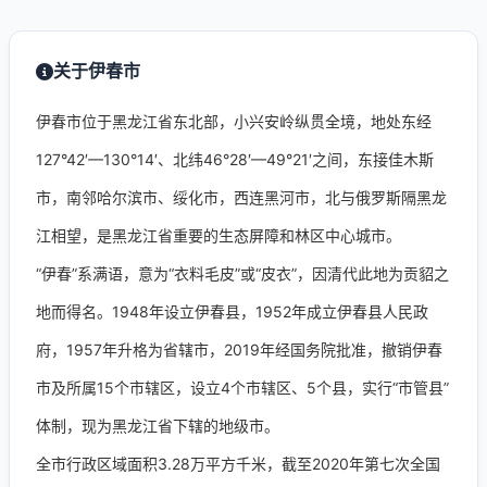
关于伊春市
伊春市位于黑龙江省东北部，小兴安岭纵贯全境，地处东经
127°42′—130°14′、北纬46°28′—49°21′之间，东接佳木斯
市，南邻哈尔滨市、绥化市，西连黑河市，北与俄罗斯隔黑龙
江相望，是黑龙江省重要的生态屏障和林区中心城市。
“伊春”系满语，意为“衣料毛皮”或“皮衣”，因清代此地为贡貂之
地而得名。1948年设立伊春县，1952年成立伊春县人民政
府，1957年升格为省辖市，2019年经国务院批准，撤销伊春
市及所属15个市辖区，设立4个市辖区、5个县，实行“市管县”
体制，现为黑龙江省下辖的地级市。
全市行政区域面积3.28万平方千米，截至2020年第七次全国