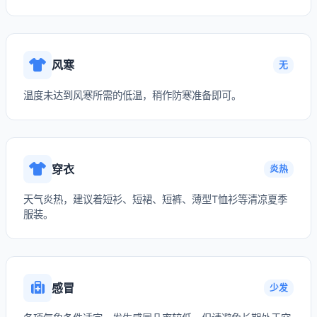
风寒
无
温度未达到风寒所需的低温，稍作防寒准备即可。
穿衣
炎热
天气炎热，建议着短衫、短裙、短裤、薄型T恤衫等清凉夏季
服装。
感冒
少发