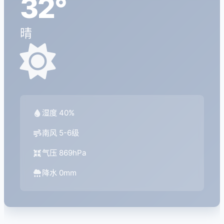
32°
晴
湿度 40%
南风 5-6级
气压 869hPa
降水 0mm