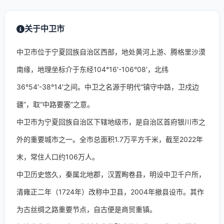
关于中卫市
中卫市位于宁夏回族自治区西部，地处黄河上游、腾格里沙漠
南缘，地理坐标介于东经104°16′-106°08′，北纬
36°54′-38°14′之间。中卫之名源于明代“镇守中路，卫戍边
疆”，取“中路要塞”之意。
中卫市为宁夏回族自治区下辖地级市，是自治区首府银川市之
外的重要城市之一。全市总面积1.7万平方千米，截至2022年
末，常住人口约106万人。
中卫历史悠久，秦属北地郡，汉置眴卷县，明设中卫千户所，
清雍正二年（1724年）改称中卫县，2004年撤县设市。其作
为古丝绸之路重要节点，自古便是商贸重镇。