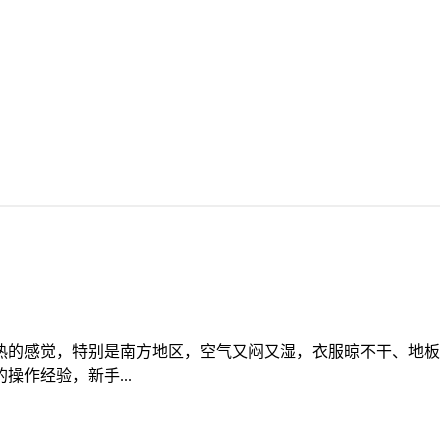
闷热的感觉，特别是南方地区，空气又闷又湿，衣服晾不干、地板
作经验，新手...