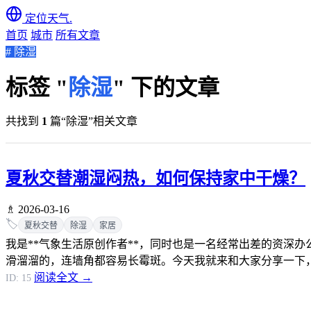
定位天气
.
首页
城市
所有文章
# 除湿
标签 "
除湿
" 下的文章
共找到
1
篇“除湿”相关文章
夏秋交替潮湿闷热，如何保持家中干燥？
♗ 2026-03-16
🏷️
夏秋交替
除湿
家居
我是**气象生活原创作者**，同时也是一名经常出差的资深
滑溜溜的，连墙角都容易长霉斑。今天我就来和大家分享一下，我
阅读全文 →
ID: 15