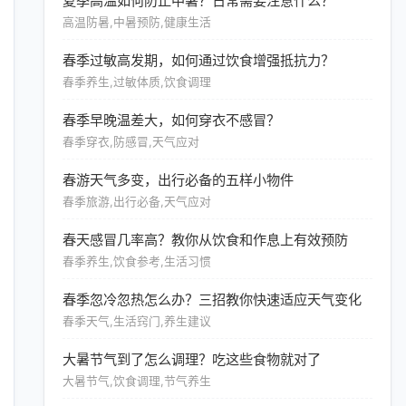
夏季高温如何防止中暑？日常需要注意什么？
高温防暑,中暑预防,健康生活
春季过敏高发期，如何通过饮食增强抵抗力？
春季养生,过敏体质,饮食调理
春季早晚温差大，如何穿衣不感冒？
春季穿衣,防感冒,天气应对
春游天气多变，出行必备的五样小物件
春季旅游,出行必备,天气应对
春天感冒几率高？教你从饮食和作息上有效预防
春季养生,饮食参考,生活习惯
春季忽冷忽热怎么办？三招教你快速适应天气变化
春季天气,生活窍门,养生建议
大暑节气到了怎么调理？吃这些食物就对了
大暑节气,饮食调理,节气养生