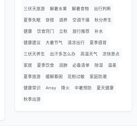
三伏天旅游
解暑水果
解暑食物
出行判断
夏季失眠
穿搭
调养
空调干燥
秋分养生
健康
饮食窍门
立秋
旅行推荐
补水
健康建议
大暑节气
清凉出行
夏季感冒
三伏天养生
出汗多怎么办
高温天气
凉快景点
家居
夏季饮食
润肺
必备清单
除湿
温差
夏季旅游
缓解春困
花粉过敏
家庭防潮
健康常识
Array
降火
中暑预防
夏天健康
秋季出游