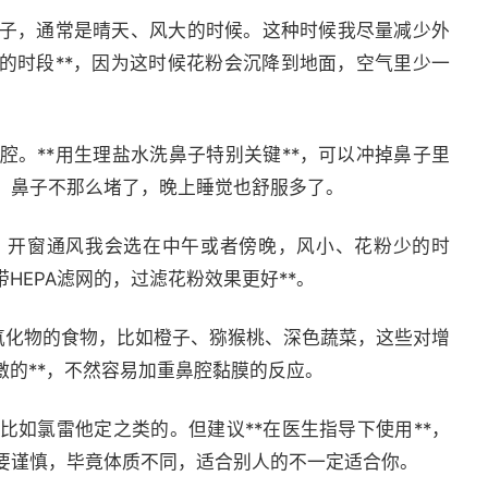
子，通常是晴天、风大的时候。这种时候我尽量减少外
的时段**，因为这时候花粉会沉降到地面，空气里少一
。**用生理盐水洗鼻子特别关键**，可以冲掉鼻子里
，鼻子不那么堵了，晚上睡觉也舒服多了。
。开窗通风我会选在中午或者傍晚，风小、花粉少的时
HEPA滤网的，过滤花粉效果更好**。
氧化物的食物，比如橙子、猕猴桃、深色蔬菜，这些对增
激的**，不然容易加重鼻腔黏膜的反应。
如氯雷他定之类的。但建议**在医生指导下使用**，
要谨慎，毕竟体质不同，适合别人的不一定适合你。